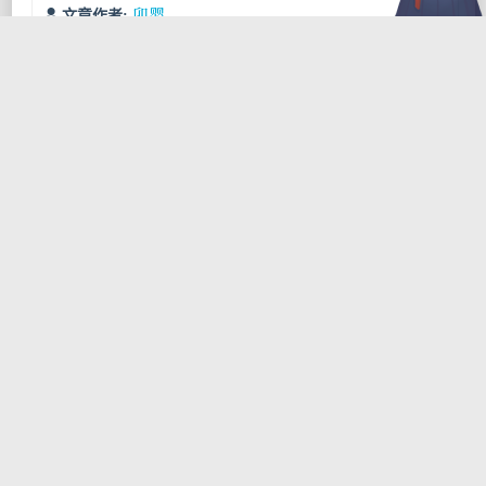
卯婴
文章作者:
文章链接:
http://blog.flwfdd.xyz/2020/01/05/faceswap-huan-
lian-chu-ti-yan/
CC BY
本博客所有文章除特別声明外，均采用
版权声明:
4.0
卯婴
许可协议。转载请注明来源
!
技
github
faceswap
深度学习