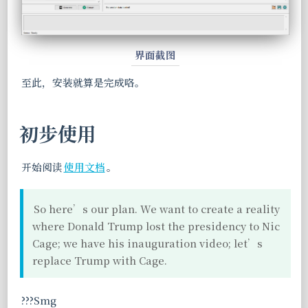
界面截图
至此，安装就算是完成咯。
初步使用
开始阅读
使用文档
。
So here’s our plan. We want to create a reality
where Donald Trump lost the presidency to Nic
Cage; we have his inauguration video; let’s
replace Trump with Cage.
???Smg