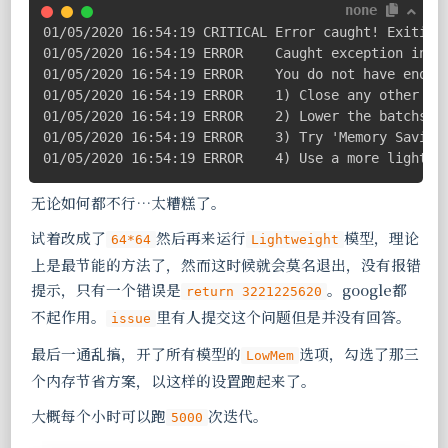
none
01/05/2020 16:54:19 CRITICAL Error caught! Exiting.
01/05/2020 16:54:19 ERROR    Caught exception in th
01/05/2020 16:54:19 ERROR    You do not have enough
01/05/2020 16:54:19 ERROR    1) Close any other app
01/05/2020 16:54:19 ERROR    2) Lower the batchsize
01/05/2020 16:54:19 ERROR    3) Try 'Memory Saving 
01/05/2020 16:54:19 ERROR    4) Use a more lightwe
无论如何都不行…太糟糕了。
试着改成了
然后再来运行
模型，理论
64*64
Lightweight
上是最节能的方法了，然而这时候就会莫名退出，没有报错
提示，只有一个错误是
。google都
return 3221225620
不起作用。
里有人提交这个问题但是并没有回答。
issue
最后一通乱搞，开了所有模型的
选项，勾选了那三
LowMem
个内存节省方案，以这样的设置跑起来了。
大概每个小时可以跑
次迭代。
5000