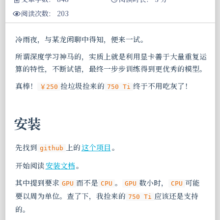
阅读次数:
203
冷雨夜，与某龙闲聊中得知，便来一试。
所谓深度学习神马的，实质上就是利用显卡善于大量重复运
算的特性，不断试错，最终一步步训练得到更优秀的模型。
真棒！
捡垃圾捡来的
终于不用吃灰了！
￥250
750 Ti
安装
先找到
上的
这个项目
。
github
开始阅读
安装文档
。
其中提到要求
而不是
。
数小时，
可能
GPU
CPU
GPU
CPU
要以周为单位。查了下，我捡来的
应该还是支持
750 Ti
的。