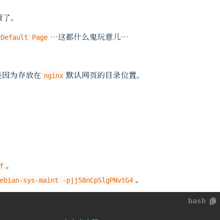
管了。
…这都什么鬼玩意儿…
 Default Page
是因为存放在
默认网页的目录位置。
nginx
。
f
。
ebian-sys-maint -pjj58nCpSlgPNvtG4
bash