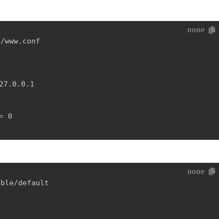
none
/www.conf 

7.0.0.1

 0 

none
ble/default
