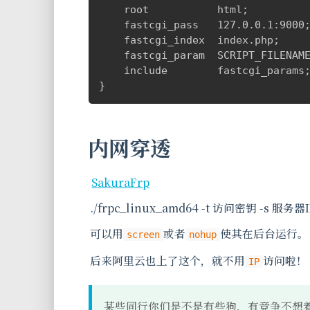
    root           html;

    fastcgi_pass   127.0.0.1:9000;
    fastcgi_index  index.php;

    fastcgi_param  SCRIPT_FILENAME
    include        fastcgi_params;
}
内网穿透
SakuraFrp
./frpc_linux_amd64 -t 访问密钥 -s 服务器
可以用
或者
使其在后台运行。
screen
nohup
后来阿里云也上了这个，就不用
访问啦！
IP
某些同行你们是不是有些狗，有竞争不想着