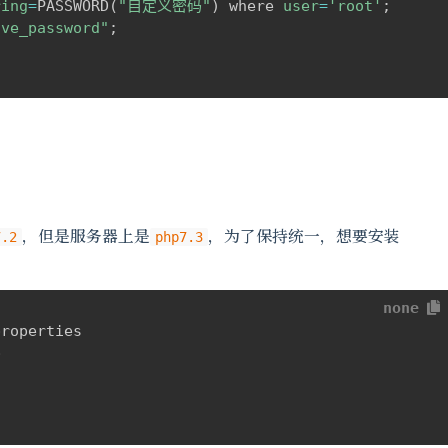
ring
=
PASSWORD
(
"自定义密码"
)
 where 
user
=
'root'
;
ive_password"
;
，但是服务器上是
，为了保持统一，想要安装
7.2
php7.3
none
roperties


