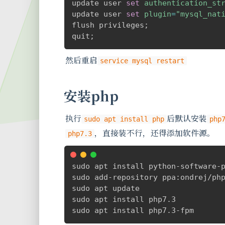
update user 
set
authentication_st
update user 
set
plugin
=
"mysql_nat
flush privileges
;
quit
;
然后重启
service mysql restart
安装php
执行
后默认安装
sudo apt install php
php
，直接装不行，还得添加软件源。
php7.3
sudo apt install python-software-p
sudo add-repository ppa:ondrej/php
sudo apt update

sudo apt install php7.3

sudo apt install php7.3-fpm