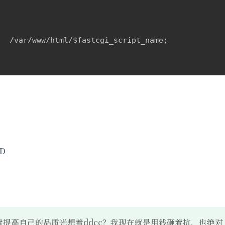


  /var/www/html/$fastcgi_script_name;



ID
提高自己的品质光想着ddcc？我现在就是用钱砸着抗，也绝对