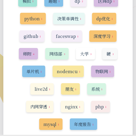
模拟
趣题
dp
区间dp
1
1
2
1
python
决策单调性
dp优化
1
1
1
github
faceswap
深度学习
1
1
1
师附
网络部
大学
硬
4
3
3
3
单片机
nodemcu
物联网
1
1
1
live2d
朋友
系统
1
1
1
内网穿透
nginx
php
1
1
1
mysql
年度报告
1
1